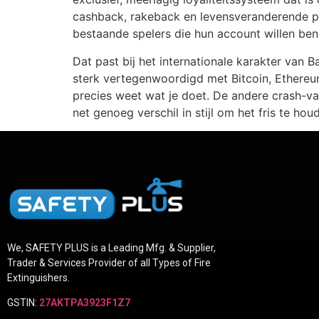
cashback, rakeback en levensveranderende pr
bestaande spelers die hun account willen ben
Dat past bij het internationale karakter van B
sterk vertegenwoordigd met Bitcoin, Ethereum 
precies weet wat je doet. De andere crash-va
net genoeg verschil in stijl om het fris te hou
We, SAFETY PLUS is a Leading Mfg. & Supplier,
Trader & Services Provider of all Types of Fire
Extinguishers.
GSTIN:
27AKTPA3923F1Z7