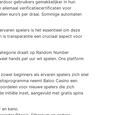
aardoor gebruikers gemakkelijker in hun
llemaal verificatiecertificaten voor
ntallen euro’s per draai. Sommige automaten
ervaren spelers is het essentieel om deze
 is transparantie een cruciaal aspect voor
 categorie draait op Random Number
veel hands per uur wil spelen. Ons platform
zowel beginners als ervaren spelers zich snel
liteitsprogramma neemt Baloo Casino een
voordelen voor nieuwe spelers die zich
initiële inzet, aangevuld met gratis spins
r en keno.