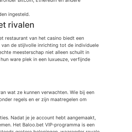
aaronder Bitcoin, Ethereum en andere
en ingesteld.
t rivalen
et restaurant van het casino biedt een
n de stijlvolle inrichting tot de individuele
echte meesterschap niet alleen schuilt in
 hun ware plek in een luxueuze, verfijnde
van wat ze kunnen verwachten. Wie bij een
 onder regels en er zijn maatregelen om
cties. Nadat je je account hebt aangemaakt,
nemen. Het Baloo.bet VIP-programma is een
 steeds grotere beloningen, waaronder royale