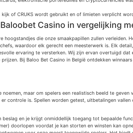
itcards, elektronische portefeuilles en cryptocurrencies w
ijk of CRUKS wordt gebruikt en of limieten verplicht word
Baloobet Casino in vergelijking me
re hoogstandjes die onze smaakpapillen zullen verleiden. H
fs, waardoor elk gerecht een meesterwerk is. Elk detail, va
volle ervaring te versterken. Wij zijn ervan overtuigd dat 
prijzen. Bij Baloo Bet Casino in België ontdekken winnaars
e noemen, maar om spelers een realistisch beeld te geven 
 er controle is. Spellen worden getest, uitbetalingen vallen
n beslag en je krijgt onmiddellijk toegang tot bepaalde fun
mer) doorlopen voordat je kan storten en winsten kan op
is ontworpen voor onze meest toegewijde spelers. Het biedt