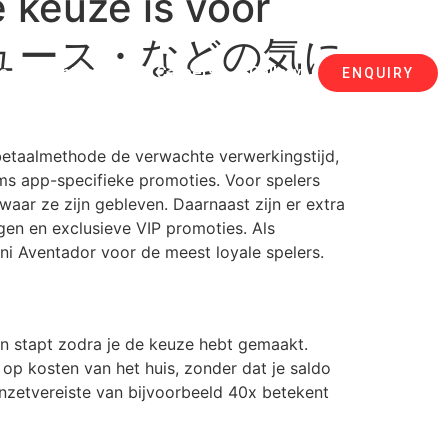
 keuze is voor
能・ニュース・などの気に
ns
Contact Us
Careers
Gallery
ENQUIRY
 betaalmethode de verwachte verwerkingstijd,
oms app-specifieke promoties. Voor spelers
waar ze zijn gebleven. Daarnaast zijn er extra
ngen en exclusieve VIP promoties. Als
ni Aventador voor de meest loyale spelers.
 in stapt zodra je de keuze hebt gemaakt.
 op kosten van het huis, zonder dat je saldo
inzetvereiste van bijvoorbeeld 40x betekent