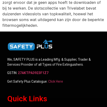
zorgt ervoor dat je geen apps hoeft te downloaden of
bij te werken. De slotscollectie van Trivelabet bevat
duizenden videoslots van topkwaliteit, hoewel het
browsen soms wat uitdagend kan zijn door de beperkte
filtermogelijkheden.
We, SAFETY PLUS is a Leading Mfg. & Supplier, Trader &
Services Provider of all Types of Fire Extinguishers.
GSTIN:
27AKTPA3923F1Z7
Get Safety Plus Catalogue:
Click Here
Quick Links