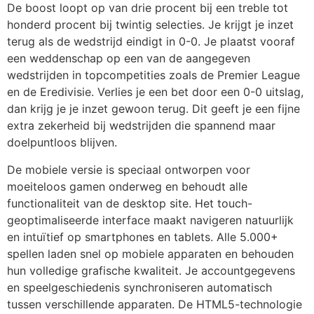
De boost loopt op van drie procent bij een treble tot
honderd procent bij twintig selecties. Je krijgt je inzet
terug als de wedstrijd eindigt in 0-0. Je plaatst vooraf
een weddenschap op een van de aangegeven
wedstrijden in topcompetities zoals de Premier League
en de Eredivisie. Verlies je een bet door een 0-0 uitslag,
dan krijg je je inzet gewoon terug. Dit geeft je een fijne
extra zekerheid bij wedstrijden die spannend maar
doelpuntloos blijven.
De mobiele versie is speciaal ontworpen voor
moeiteloos gamen onderweg en behoudt alle
functionaliteit van de desktop site. Het touch-
geoptimaliseerde interface maakt navigeren natuurlijk
en intuïtief op smartphones en tablets. Alle 5.000+
spellen laden snel op mobiele apparaten en behouden
hun volledige grafische kwaliteit. Je accountgegevens
en speelgeschiedenis synchroniseren automatisch
tussen verschillende apparaten. De HTML5-technologie