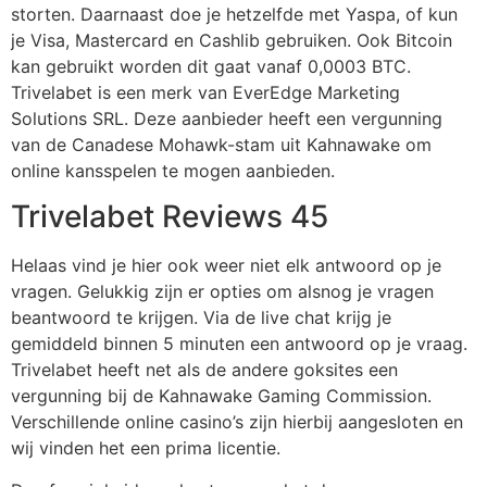
storten. Daarnaast doe je hetzelfde met Yaspa, of kun
je Visa, Mastercard en Cashlib gebruiken. Ook Bitcoin
kan gebruikt worden dit gaat vanaf 0,0003 BTC.
Trivelabet is een merk van EverEdge Marketing
Solutions SRL. Deze aanbieder heeft een vergunning
van de Canadese Mohawk-stam uit Kahnawake om
online kansspelen te mogen aanbieden.
Trivelabet Reviews 45
Helaas vind je hier ook weer niet elk antwoord op je
vragen. Gelukkig zijn er opties om alsnog je vragen
beantwoord te krijgen. Via de live chat krijg je
gemiddeld binnen 5 minuten een antwoord op je vraag.
Trivelabet heeft net als de andere goksites een
vergunning bij de Kahnawake Gaming Commission.
Verschillende online casino’s zijn hierbij aangesloten en
wij vinden het een prima licentie.