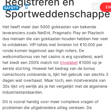
Registreren en
EN
Sportweddenschappe
Het heeft meer dan 5000 gokkasten van bekende
leveranciers zoals NetEnt, Pragmatic Play en Playtech
dus mensen die van gokkasten houden hebben hier veel
te ontdekken. VIP-tafels met limieten tot €10.000 per
ronde komen tegemoet aan high rollers. De
welkomstbonus van het casino is erg opvallend, want
het biedt een 200% match tot
trivelabet
€1000 op je
eerste storting. Hoewel het bedrag van de bonus
ruimschoots voldoende is, lijkt het gebruik van slechts 3
dagen wat overhaast. Maar toch, een inzetvereiste van
30x lijkt vrij eerlijk als je het vergelijkt met de algemene
industriestandaarden.
Dit is vooral handig voor meer complexe vragen of
problemen die uitgebreidere uitleg vereisen. De