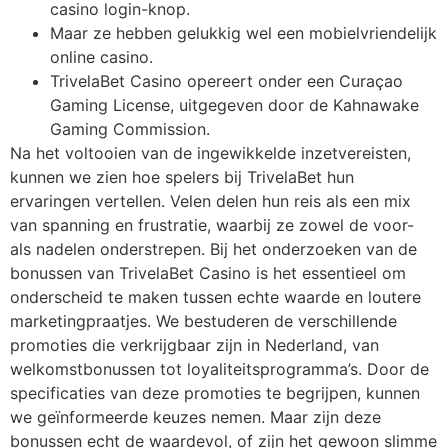
casino login-knop.
Maar ze hebben gelukkig wel een mobielvriendelijk
online casino.
TrivelaBet Casino opereert onder een Curaçao
Gaming License, uitgegeven door de Kahnawake
Gaming Commission.
Na het voltooien van de ingewikkelde inzetvereisten,
kunnen we zien hoe spelers bij TrivelaBet hun
ervaringen vertellen. Velen delen hun reis als een mix
van spanning en frustratie, waarbij ze zowel de voor-
als nadelen onderstrepen. Bij het onderzoeken van de
bonussen van TrivelaBet Casino is het essentieel om
onderscheid te maken tussen echte waarde en loutere
marketingpraatjes. We bestuderen de verschillende
promoties die verkrijgbaar zijn in Nederland, van
welkomstbonussen tot loyaliteitsprogramma’s. Door de
specificaties van deze promoties te begrijpen, kunnen
we geïnformeerde keuzes nemen. Maar zijn deze
bonussen echt de waardevol, of zijn het gewoon slimme