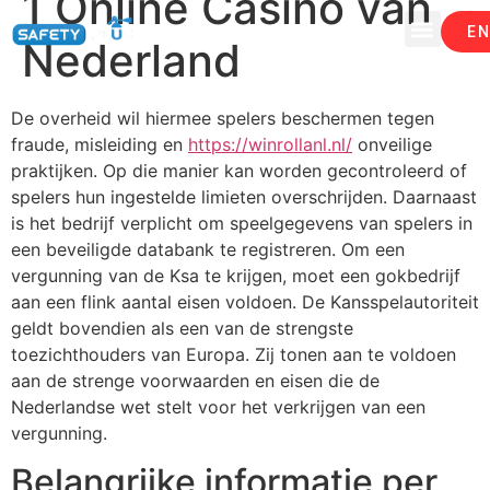
1 Online Casino van
EN
Nederland
De overheid wil hiermee spelers beschermen tegen
fraude, misleiding en
https://winrollanl.nl/
onveilige
praktijken. Op die manier kan worden gecontroleerd of
spelers hun ingestelde limieten overschrijden. Daarnaast
is het bedrijf verplicht om speelgegevens van spelers in
een beveiligde databank te registreren. Om een
vergunning van de Ksa te krijgen, moet een gokbedrijf
aan een flink aantal eisen voldoen. De Kansspelautoriteit
geldt bovendien als een van de strengste
toezichthouders van Europa. Zij tonen aan te voldoen
aan de strenge voorwaarden en eisen die de
Nederlandse wet stelt voor het verkrijgen van een
vergunning.
Belangrijke informatie per