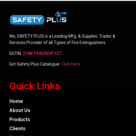
We, SAFETY PLUS is a Leading Mfg. & Supplier, Trader &
Services Provider of all Types of Fire Extinguishers.
GSTIN:
27AKTPA3923F1Z7
Get Safety Plus Catalogue:
Click Here
Quick Links
Home
About Us
Products
Clients