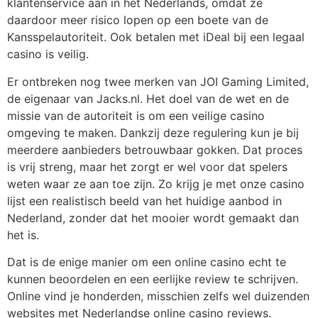
klantenservice aan in het Nederlands, omdat ze
daardoor meer risico lopen op een boete van de
Kansspelautoriteit. Ook betalen met iDeal bij een legaal
casino is veilig.
Er ontbreken nog twee merken van JOI Gaming Limited,
de eigenaar van Jacks.nl. Het doel van de wet en de
missie van de autoriteit is om een veilige casino
omgeving te maken. Dankzij deze regulering kun je bij
meerdere aanbieders betrouwbaar gokken. Dat proces
is vrij streng, maar het zorgt er wel voor dat spelers
weten waar ze aan toe zijn. Zo krijg je met onze casino
lijst een realistisch beeld van het huidige aanbod in
Nederland, zonder dat het mooier wordt gemaakt dan
het is.
Dat is de enige manier om een online casino echt te
kunnen beoordelen en een eerlijke review te schrijven.
Online vind je honderden, misschien zelfs wel duizenden
websites met Nederlandse online casino reviews.