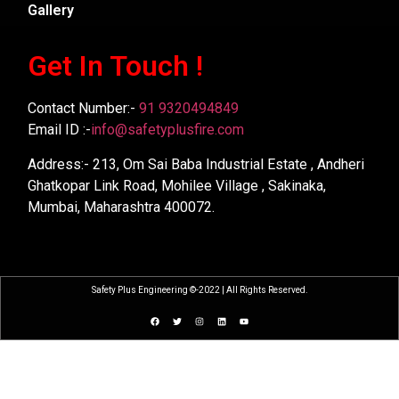
Gallery
Get In Touch !
Contact Number:-
91 9320494849
Email ID :-
info@safetyplusfire.com
Address:- 213, Om Sai Baba Industrial Estate , Andheri
Ghatkopar Link Road, Mohilee Village , Sakinaka,
Mumbai, Maharashtra 400072.
Safety Plus Engineering ©-2022 | All Rights Reserved.