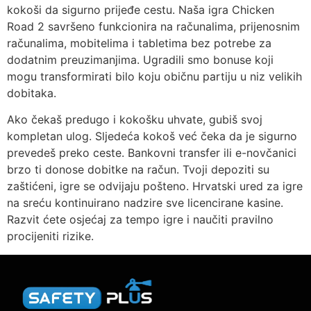
kokoši da sigurno prijeđe cestu. Naša igra Chicken
Road 2 savršeno funkcionira na računalima, prijenosnim
računalima, mobitelima i tabletima bez potrebe za
dodatnim preuzimanjima. Ugradili smo bonuse koji
mogu transformirati bilo koju običnu partiju u niz velikih
dobitaka.
Ako čekaš predugo i kokošku uhvate, gubiš svoj
kompletan ulog. Sljedeća kokoš već čeka da je sigurno
prevedeš preko ceste. Bankovni transfer ili e-novčanici
brzo ti donose dobitke na račun. Tvoji depoziti su
zaštićeni, igre se odvijaju pošteno. Hrvatski ured za igre
na sreću kontinuirano nadzire sve licencirane kasine.
Razvit ćete osjećaj za tempo igre i naučiti pravilno
procijeniti rizike.