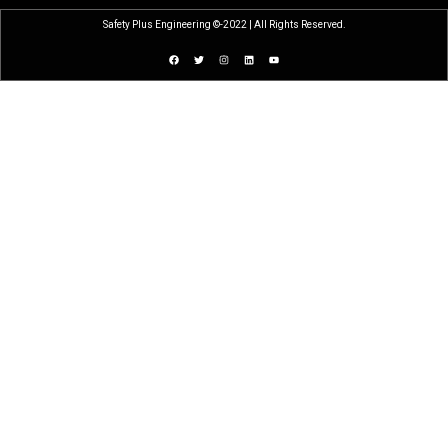
Safety Plus Engineering ©-2022 | All Rights Reserved.