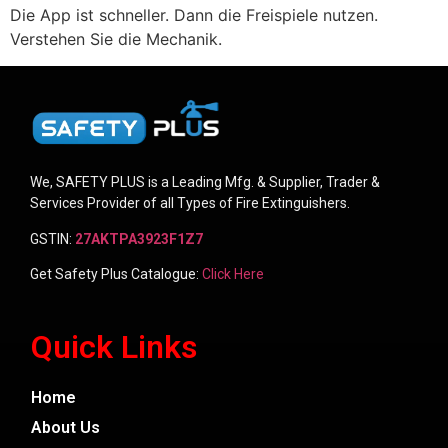
Die App ist schneller. Dann die Freispiele nutzen.
Verstehen Sie die Mechanik.
We, SAFETY PLUS is a Leading Mfg. & Supplier, Trader &
Services Provider of all Types of Fire Extinguishers.
GSTIN:
27AKTPA3923F1Z7
Get Safety Plus Catalogue:
Click Here
Quick Links
Home
About Us