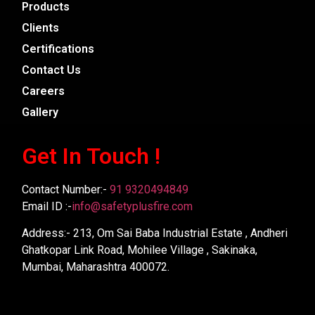
Products
Clients
Certifications
Contact Us
Careers
Gallery
Get In Touch !
Contact Number:-
91 9320494849
Email ID :-
info@safetyplusfire.com
Address:- 213, Om Sai Baba Industrial Estate , Andheri
Ghatkopar Link Road, Mohilee Village , Sakinaka,
Mumbai, Maharashtra 400072.