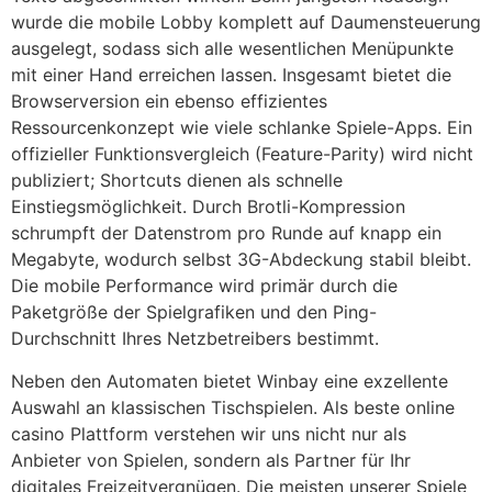
wurde die mobile Lobby komplett auf Daumen­steuerung
ausgelegt, sodass sich alle wesentlichen Menüpunkte
mit einer Hand erreichen lassen. Insgesamt bietet die
Browserversion ein ebenso effizientes
Ressourcenkonzept wie viele schlanke Spiele-Apps. Ein
offizieller Funktionsvergleich (Feature-Parity) wird nicht
publiziert; Shortcuts dienen als schnelle
Einstiegsmöglichkeit. Durch Brotli-Kompression
schrumpft der Datenstrom pro Runde auf knapp ein
Megabyte, wodurch selbst 3G-Abdeckung stabil bleibt.
Die mobile Performance wird primär durch die
Paketgröße der Spielgrafiken und den Ping-
Durchschnitt Ihres Netzbetreibers bestimmt.
Neben den Automaten bietet Winbay eine exzellente
Auswahl an klassischen Tischspielen. Als beste online
casino Plattform verstehen wir uns nicht nur als
Anbieter von Spielen, sondern als Partner für Ihr
digitales Freizeitvergnügen. Die meisten unserer Spiele