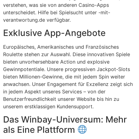
verstehen, was sie von anderen Casino-Apps
unterscheidet. Hilfe bei Spielsucht unter -mit-
verantwortung.de verfügbar.
Exklusive App-Angebote
Europäisches, Amerikanisches und Französisches
Roulette stehen zur Auswahl. Diese innovativen Spiele
bieten unvorhersehbare Action und explosive
Gewinnpotentiale. Unsere progressiven Jackpot-Slots
bieten Millionen-Gewinne, die mit jedem Spin weiter
anwachsen. Unser Engagement für Exzellenz zeigt sich
in jedem Aspekt unseres Services – von der
Benutzerfreundlichkeit unserer Website bis hin zu
unserem erstklassigen Kundensupport.
Das Winbay-Universum: Mehr
als Eine Plattform