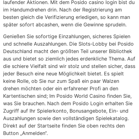
laufender Aktionen. Mit dem Posido casino login bist du
im Handumdrehen drin. Nach der Registrierung am
besten gleich die Verifizierung erledigen, so kann man
später sofort abcashen, wenn die Gewinne sprudeln.
Genießen Sie sofortige Einzahlungen, sicheres Spielen
und schnelle Auszahlungen. Die Slots-Lobby bei Posido
Deutschland macht den größten Teil unserer Bibliothek
aus und bietet so ziemlich jedes erdenkliche Thema. Auf
die schiere Vielfalt sind wir stolz und stellen sicher, dass
jeder Besuch eine neue Möglichkeit bietet. Es spielt
keine Rolle, ob Sie nur zum Spaß ein paar Walzen
drehen möchten oder ein erfahrener Profi an den
Kartentischen sind; Im Posido World Casino finden Sie,
was Sie brauchen. Nach dem Posido Login erhalten Sie
Zugriff auf Ihr Spielerkonto, Bonusangebote, Ein- und
Auszahlungen sowie den vollständigen Spielekatalog.
Direkt auf der Startseite finden Sie oben rechts den
Button „Anmelden“.