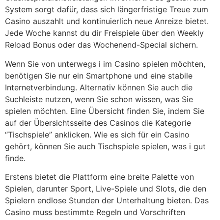
System sorgt dafür, dass sich längerfristige Treue zum
Casino auszahlt und kontinuierlich neue Anreize bietet.
Jede Woche kannst du dir Freispiele über den Weekly
Reload Bonus oder das Wochenend-Special sichern.
Wenn Sie von unterwegs i im Casino spielen möchten,
benötigen Sie nur ein Smartphone und eine stabile
Internetverbindung. Alternativ können Sie auch die
Suchleiste nutzen, wenn Sie schon wissen, was Sie
spielen möchten. Eine Übersicht finden Sie, indem Sie
auf der Übersichtsseite des Casinos die Kategorie
“Tischspiele” anklicken. Wie es sich für ein Casino
gehört, können Sie auch Tischspiele spielen, was i gut
finde.
Erstens bietet die Plattform eine breite Palette von
Spielen, darunter Sport, Live-Spiele und Slots, die den
Spielern endlose Stunden der Unterhaltung bieten. Das
Casino muss bestimmte Regeln und Vorschriften