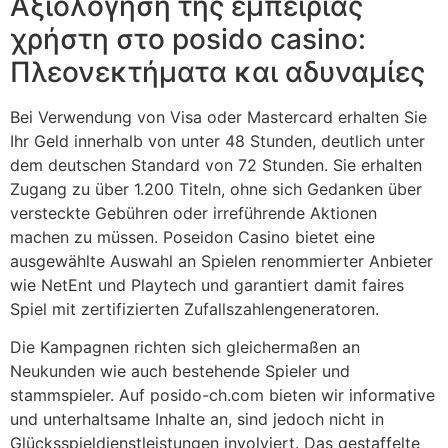
Αξιολόγηση της εμπειρίας
χρήστη στο posido casino:
Πλεονεκτήματα και αδυναμίες
Bei Verwendung von Visa oder Mastercard erhalten Sie
Ihr Geld innerhalb von unter 48 Stunden, deutlich unter
dem deutschen Standard von 72 Stunden. Sie erhalten
Zugang zu über 1.200 Titeln, ohne sich Gedanken über
versteckte Gebühren oder irreführende Aktionen
machen zu müssen. Poseidon Casino bietet eine
ausgewählte Auswahl an Spielen renommierter Anbieter
wie NetEnt und Playtech und garantiert damit faires
Spiel mit zertifizierten Zufallszahlengeneratoren.
Die Kampagnen richten sich gleichermaßen an
Neukunden wie auch bestehende Spieler und
stammspieler. Auf posido-ch.com bieten wir informative
und unterhaltsame Inhalte an, sind jedoch nicht in
Glücksspieldienstleistungen involviert. Das gestaffelte