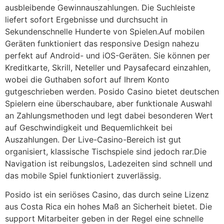
ausbleibende Gewinnauszahlungen. Die Suchleiste
liefert sofort Ergebnisse und durchsucht in
Sekundenschnelle Hunderte von Spielen.Auf mobilen
Geräten funktioniert das responsive Design nahezu
perfekt auf Android- und iOS-Geräten. Sie können per
Kreditkarte, Skrill, Neteller und Paysafecard einzahlen,
wobei die Guthaben sofort auf Ihrem Konto
gutgeschrieben werden. Posido Casino bietet deutschen
Spielern eine überschaubare, aber funktionale Auswahl
an Zahlungsmethoden und legt dabei besonderen Wert
auf Geschwindigkeit und Bequemlichkeit bei
Auszahlungen. Der Live-Casino-Bereich ist gut
organisiert, klassische Tischspiele sind jedoch rar.Die
Navigation ist reibungslos, Ladezeiten sind schnell und
das mobile Spiel funktioniert zuverlässig.
Posido ist ein seriöses Casino, das durch seine Lizenz
aus Costa Rica ein hohes Maß an Sicherheit bietet. Die
support Mitarbeiter geben in der Regel eine schnelle