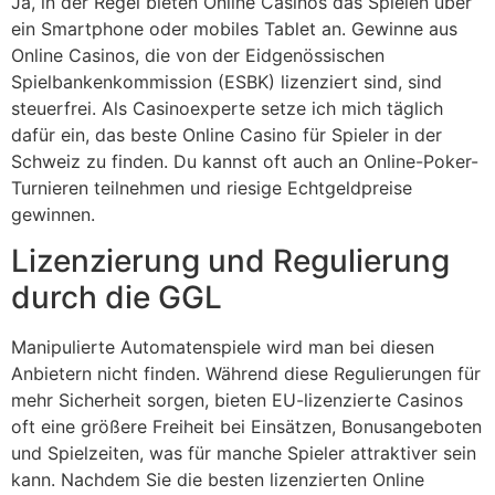
Ja, in der Regel bieten Online Casinos das Spielen über
ein Smartphone oder mobiles Tablet an. Gewinne aus
Online Casinos, die von der Eidgenössischen
Spielbankenkommission (ESBK) lizenziert sind, sind
steuerfrei. Als Casinoexperte setze ich mich täglich
dafür ein, das beste Online Casino für Spieler in der
Schweiz zu finden. Du kannst oft auch an Online-Poker-
Turnieren teilnehmen und riesige Echtgeldpreise
gewinnen.
Lizenzierung und Regulierung
durch die GGL
Manipulierte Automatenspiele wird man bei diesen
Anbietern nicht finden. Während diese Regulierungen für
mehr Sicherheit sorgen, bieten EU-lizenzierte Casinos
oft eine größere Freiheit bei Einsätzen, Bonusangeboten
und Spielzeiten, was für manche Spieler attraktiver sein
kann. Nachdem Sie die besten lizenzierten Online