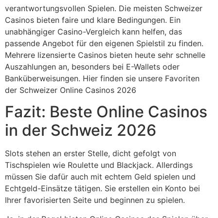
verantwortungsvollen Spielen. Die meisten Schweizer
Casinos bieten faire und klare Bedingungen. Ein
unabhängiger Casino-Vergleich kann helfen, das
passende Angebot für den eigenen Spielstil zu finden.
Mehrere lizensierte Casinos bieten heute sehr schnelle
Auszahlungen an, besonders bei E-Wallets oder
Banküberweisungen. Hier finden sie unsere Favoriten
der Schweizer Online Casinos 2026
Fazit: Beste Online Casinos
in der Schweiz 2026
Slots stehen an erster Stelle, dicht gefolgt von
Tischspielen wie Roulette und Blackjack. Allerdings
müssen Sie dafür auch mit echtem Geld spielen und
Echtgeld-Einsätze tätigen. Sie erstellen ein Konto bei
Ihrer favorisierten Seite und beginnen zu spielen.