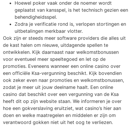
Hoewel poker vaak onder de noemer wordt
geplaatst van kansspel, is het technisch gezien een
behendigheidsspel.
Zodra je verificatie rond is, verlopen stortingen en
uitbetalingen merkbaar vlotter.
Ook zijn er steeds meer software providers die alles uit
de kast halen om nieuwe, uitdagende spellen te
ontwikkelen. Kijk daarnaast naar welkomstbonussen
voor eventueel meer speeltegoed en let op de
promoties. Eveneens wanneer een online casino over
een officiële Ksa-vergunning beschikt. Kijk bovendien
ook zeker even naar promoties en welkomstbonussen,
zodat je meer uit jouw deelname haalt. Een online
casino dat beschikt over een vergunning van de Ksa
heeft dit op zijn website staan. We informeren je over
hoe een gokverslaving eruitziet, wat casino’s hier aan
doen en welke maatregelen en middelen er zijn om
verantwoord gokken niet uit het oog te verliezen.