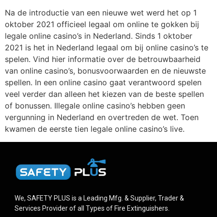
Na de introductie van een nieuwe wet werd het op 1
oktober 2021 officieel legaal om online te gokken bij
legale online casino’s in Nederland. Sinds 1 oktober
2021 is het in Nederland legaal om bij online casino’s te
spelen. Vind hier informatie over de betrouwbaarheid
van online casino’s, bonusvoorwaarden en de nieuwste
spellen. In een online casino gaat verantwoord spelen
veel verder dan alleen het kiezen van de beste spellen
of bonussen. Illegale online casino’s hebben geen
vergunning in Nederland en overtreden de wet. Toen
kwamen de eerste tien legale online casino’s live.
We, SAFETY PLUS is a Leading Mfg. & Supplier, Trader &
Services Provider of all Types of Fire Extinguishers.