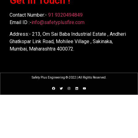
Get In Touch !
Contact Number:-
91 9320494849
Email ID :-
info@safetyplusfire.com
Address:- 213, Om Sai Baba Industrial Estate , Andheri
Ghatkopar Link Road, Mohilee Village , Sakinaka,
Mumbai, Maharashtra 400072.
Safety Plus Engineering ©-2022 | All Rights Reserved.