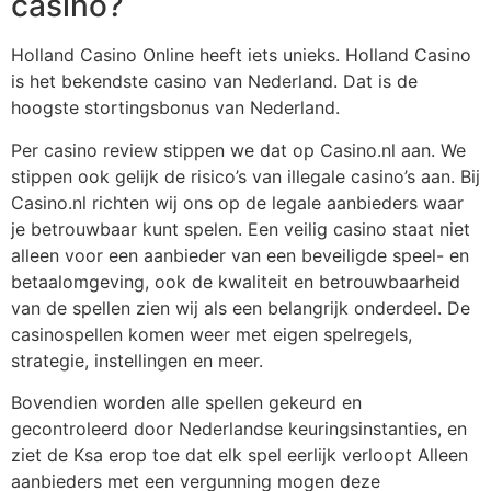
casino?
Holland Casino Online heeft iets unieks. Holland Casino
is het bekendste casino van Nederland. Dat is de
hoogste stortingsbonus van Nederland.
Per casino review stippen we dat op Casino.nl aan. We
stippen ook gelijk de risico’s van illegale casino’s aan. Bij
Casino.nl richten wij ons op de legale aanbieders waar
je betrouwbaar kunt spelen. Een veilig casino staat niet
alleen voor een aanbieder van een beveiligde speel- en
betaalomgeving, ook de kwaliteit en betrouwbaarheid
van de spellen zien wij als een belangrijk onderdeel. De
casinospellen komen weer met eigen spelregels,
strategie, instellingen en meer.
Bovendien worden alle spellen gekeurd en
gecontroleerd door Nederlandse keuringsinstanties, en
ziet de Ksa erop toe dat elk spel eerlijk verloopt Alleen
aanbieders met een vergunning mogen deze