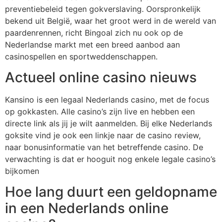
preventiebeleid tegen gokverslaving. Oorspronkelijk
bekend uit België, waar het groot werd in de wereld van
paardenrennen, richt Bingoal zich nu ook op de
Nederlandse markt met een breed aanbod aan
casinospellen en sportweddenschappen.
Actueel online casino nieuws
Kansino is een legaal Nederlands casino, met de focus
op gokkasten. Alle casino’s zijn live en hebben een
directe link als jij je wilt aanmelden. Bij elke Nederlands
goksite vind je ook een linkje naar de casino review,
naar bonusinformatie van het betreffende casino. De
verwachting is dat er hooguit nog enkele legale casino’s
bijkomen
Hoe lang duurt een geldopname
in een Nederlands online