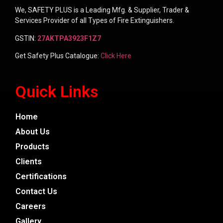
We, SAFETY PLUS is a Leading Mfg. & Supplier, Trader &
Services Provider of all Types of Fire Extinguishers.
GSTIN:
27AKTPA3923F1Z7
Get Safety Plus Catalogue:
Click Here
Quick Links
Home
About Us
Products
Clients
Certifications
Contact Us
Careers
Gallery