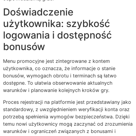
Doświadczenie
użytkownika: szybkość
logowania i dostępność
bonusów
Menu promocyjne jest zintegrowane z kontem
użytkownika, co oznacza, że informacje o stanie
bonusów, wymogach obrotu i terminach są łatwo
dostępne. To ułatwia obserwowanie aktualnych
warunków i planowanie kolejnych kroków gry.
Proces rejestracji na platformie jest przedstawiany jako
standardowy, z uwzględnieniem weryfikacji konta oraz
potrzebą spełnienia wymogów bezpieczeństwa. Dzięki
temu nowi użytkownicy mogą zaczynać od zrozumienia
warunków i ograniczeń związanych z bonusami i