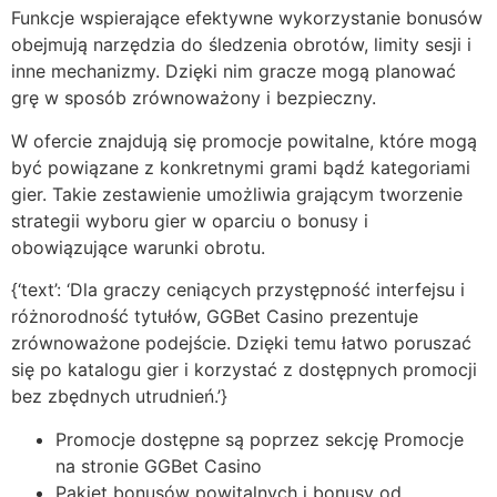
Funkcje wspierające efektywne wykorzystanie bonusów
obejmują narzędzia do śledzenia obrotów, limity sesji i
inne mechanizmy. Dzięki nim gracze mogą planować
grę w sposób zrównoważony i bezpieczny.
W ofercie znajdują się promocje powitalne, które mogą
być powiązane z konkretnymi grami bądź kategoriami
gier. Takie zestawienie umożliwia grającym tworzenie
strategii wyboru gier w oparciu o bonusy i
obowiązujące warunki obrotu.
{‘text’: ‘Dla graczy ceniących przystępność interfejsu i
różnorodność tytułów, GGBet Casino prezentuje
zrównoważone podejście. Dzięki temu łatwo poruszać
się po katalogu gier i korzystać z dostępnych promocji
bez zbędnych utrudnień.’}
Promocje dostępne są poprzez sekcję Promocje
na stronie GGBet Casino
Pakiet bonusów powitalnych i bonusy od