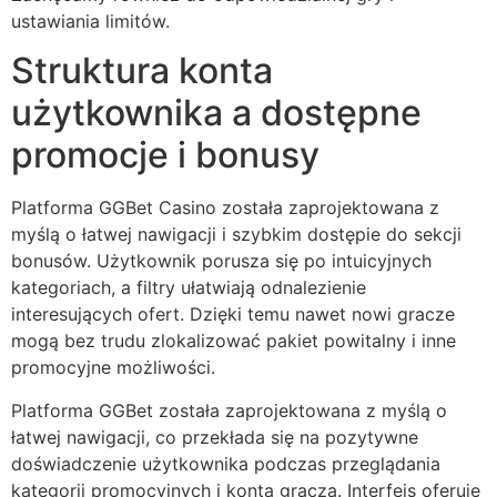
ustawiania limitów.
Struktura konta
użytkownika a dostępne
promocje i bonusy
Platforma GGBet Casino została zaprojektowana z
myślą o łatwej nawigacji i szybkim dostępie do sekcji
bonusów. Użytkownik porusza się po intuicyjnych
kategoriach, a filtry ułatwiają odnalezienie
interesujących ofert. Dzięki temu nawet nowi gracze
mogą bez trudu zlokalizować pakiet powitalny i inne
promocyjne możliwości.
Platforma GGBet została zaprojektowana z myślą o
łatwej nawigacji, co przekłada się na pozytywne
doświadczenie użytkownika podczas przeglądania
kategorii promocyjnych i konta gracza. Interfejs oferuje