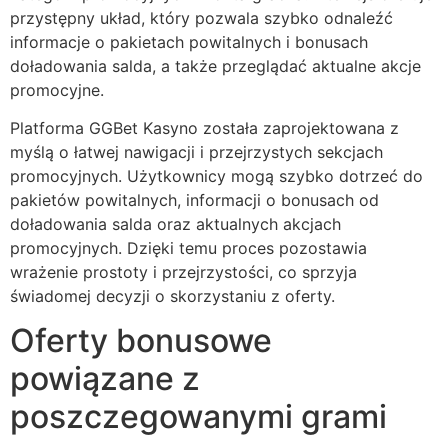
przystępny układ, który pozwala szybko odnaleźć
informacje o pakietach powitalnych i bonusach
doładowania salda, a także przeglądać aktualne akcje
promocyjne.
Platforma GGBet Kasyno została zaprojektowana z
myślą o łatwej nawigacji i przejrzystych sekcjach
promocyjnych. Użytkownicy mogą szybko dotrzeć do
pakietów powitalnych, informacji o bonusach od
doładowania salda oraz aktualnych akcjach
promocyjnych. Dzięki temu proces pozostawia
wrażenie prostoty i przejrzystości, co sprzyja
świadomej decyzji o skorzystaniu z oferty.
Oferty bonusowe
powiązane z
poszczegowanymi grami