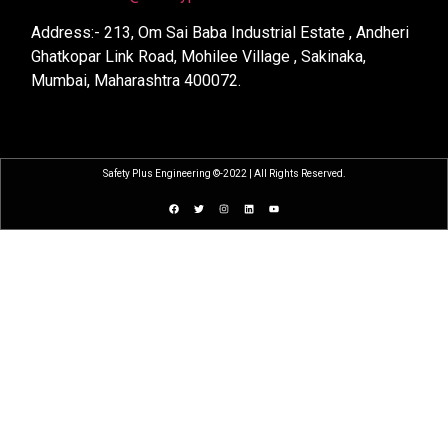
Address:- 213, Om Sai Baba Industrial Estate , Andheri
Ghatkopar Link Road, Mohilee Village , Sakinaka,
Mumbai, Maharashtra 400072.
Safety Plus Engineering ©-2022 | All Rights Reserved.