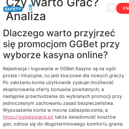
Czy Warto Grać?
EN
Analiza
Dlaczego warto przyjrzeć
się promocjom GGBet przy
wyborze kasyna online?
Rejestracja i logowanie w GGBet Kasyno są na ogół
proste i intuicyjne, co jest kluczowe dla nowych graczy.
Po założeniu konta użytkownik zyskuje możliwość
eksplorowania oferty bonusów powitalnych, a
następnie przechodzenia do wybranych promocji przy
jednoczesnym zachowaniu zasad bezpieczeństwa.
Wyposażenie konta w mocne zabezpieczenia, a
https://ggbetpoland.pl/
także świadomość kosztów
gier, odnosi się do długoterminowego komfortu grania.