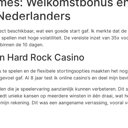
ames: Welkomstbonus e
Nederlanders
Home
About Us
Products
Clients
Certificatio
ct beschikbaar, wat een goede start gaf. Ik merkte dat de
 spellen met hoge volatiliteit. De vereiste inzet van 35x 
 binnen de 10 dagen.
n Hard Rock Casino
 te spelen en de flexibele stortingsopties maakten het nog
oel gaf. Al 8 jaar test ik online casino’s en deel mijn be
die je speelervaring aanzienlijk kunnen verbeteren. Dit sp
dt unieke kansen op meerdere winsten in één draai, wat he
 mijn rekening. Dit was een aangename verrassing, vooral 