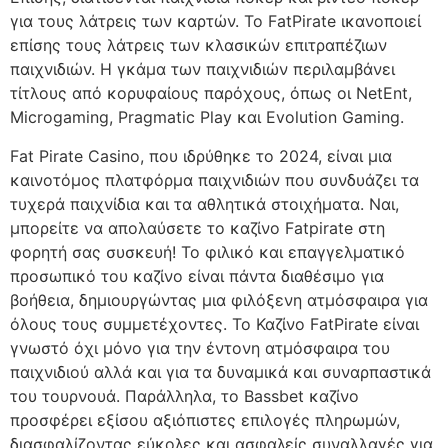
για τους λάτρεις των καρτών. Το FatPirate ικανοποιεί
επίσης τους λάτρεις των κλασικών επιτραπέζιων
παιχνιδιών. Η γκάμα των παιχνιδιών περιλαμβάνει
τίτλους από κορυφαίους παρόχους, όπως οι NetEnt,
Microgaming, Pragmatic Play και Evolution Gaming.
Fat Pirate Casino, που ιδρύθηκε το 2024, είναι μια
καινοτόμος πλατφόρμα παιχνιδιών που συνδυάζει τα
τυχερά παιχνίδια και τα αθλητικά στοιχήματα. Ναι,
μπορείτε να απολαύσετε το καζίνο Fatpirate στη
φορητή σας συσκευή! Το φιλικό και επαγγελματικό
προσωπικό του καζίνο είναι πάντα διαθέσιμο για
βοήθεια, δημιουργώντας μια φιλόξενη ατμόσφαιρα για
όλους τους συμμετέχοντες. Το Καζίνο FatPirate είναι
γνωστό όχι μόνο για την έντονη ατμόσφαιρα του
παιχνιδιού αλλά και για τα δυναμικά και συναρπαστικά
του τουρνουά. Παράλληλα, το Bassbet καζίνο
προσφέρει εξίσου αξιόπιστες επιλογές πληρωμών,
διασφαλίζοντας εύκολες και ασφαλείς συναλλαγές για