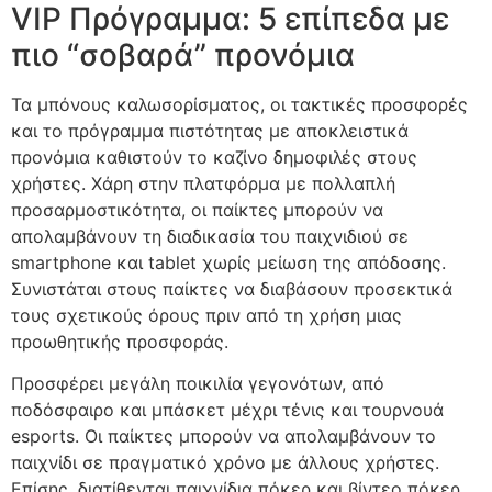
VIP Πρόγραμμα: 5 επίπεδα με
πιο “σοβαρά” προνόμια
Τα μπόνους καλωσορίσματος, οι τακτικές προσφορές
και το πρόγραμμα πιστότητας με αποκλειστικά
προνόμια καθιστούν το καζίνο δημοφιλές στους
χρήστες. Χάρη στην πλατφόρμα με πολλαπλή
προσαρμοστικότητα, οι παίκτες μπορούν να
απολαμβάνουν τη διαδικασία του παιχνιδιού σε
smartphone και tablet χωρίς μείωση της απόδοσης.
Συνιστάται στους παίκτες να διαβάσουν προσεκτικά
τους σχετικούς όρους πριν από τη χρήση μιας
προωθητικής προσφοράς.
Προσφέρει μεγάλη ποικιλία γεγονότων, από
ποδόσφαιρο και μπάσκετ μέχρι τένις και τουρνουά
esports. Οι παίκτες μπορούν να απολαμβάνουν το
παιχνίδι σε πραγματικό χρόνο με άλλους χρήστες.
Επίσης, διατίθενται παιχνίδια πόκερ και βίντεο πόκερ