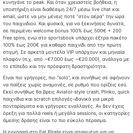
κυνηγάνε το peak. Και όταν χρειαστείς βοήθεια, η
υποστήριξη είναι διαθέσιμη 24/7 μέσω live chat και
email, ώστε να μην μένεις ποτέ “στον αέρα” την ώρα
του παιχνιδιού. Και φυσικά, για να ξεκινήσεις δυνατά,
σε περιμένει welcome bonus 100% έως 500€ + 200
free spins, ενώ στο sportsbook υπάρχει έξτρα πακέτο
100% έως 200€ για καθαρό παιχνίδι από την πρώτη
στιγμή. Σε αρκετά μοντέλα VIP υπάρχουν και μηνιαία
πλαφόν (π.χ. από ~€7.000 έως ~€20.000), ανάλογα με
το επίπεδο και την πρόσφατη δραστηριότητα.
Είναι πιο γρήγορες, πιο “solo”, και συνήθως σε αφήνουν
να παίξεις χωρίς αναμονές, σε ρυθμό που ορίζεις εσύ.
Εκεί συνήθως θα βρεις Aviator-style crash, Plinko, quick
παιχνίδια και scratch επιλογές-ιδανικά για μικρά
πονταρίσματα και γρήγορες εναλλαγές. Αν δεν έχεις
όρεξη για πολλά reels ή μεγάλα sessions, οι κατηγορίες
άμεσης δράσης είναι το πιο εύκολο πέρασμα.
Η εγγραφή στο Fat Pirate είναι φτιαγμένη για να