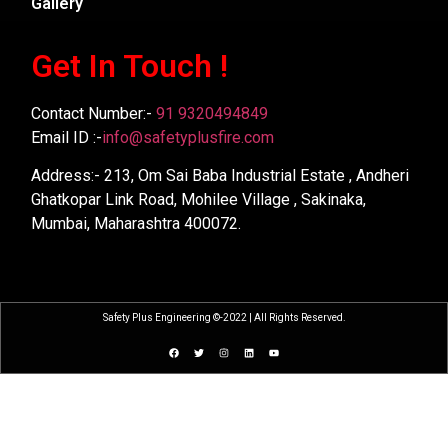
Gallery
Get In Touch !
Contact Number:-
91 9320494849
Email ID :-
info@safetyplusfire.com
Address:- 213, Om Sai Baba Industrial Estate , Andheri
Ghatkopar Link Road, Mohilee Village , Sakinaka,
Mumbai, Maharashtra 400072.
Safety Plus Engineering ©-2022 | All Rights Reserved.