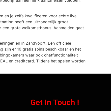
bedrijf aan een flink aantal eisen voldoen.
en je zelfs kwalificeren voor echte live-
tnation heeft een uitzonderlijk groot
n en een grote welkomstbonus. Aanmelden gaat
eningen en in Zandvoort. Een officiële
 zijn er 10 gratis spins beschikbaar en het
 bingokamers waar ook chatfunctionaliteit
DEAL en creditcard. Tijdens het spelen worden
Get In Touch !