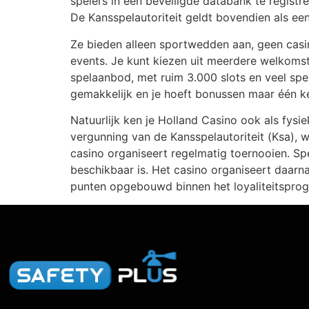
spelers in een beveiligde databank te registr
De Kansspelautoriteit geldt bovendien als ee
Ze bieden alleen sportwedden aan, geen casin
events. Je kunt kiezen uit meerdere welkomstb
spelaanbod, met ruim 3.000 slots en veel spe
gemakkelijk en je hoeft bonussen maar één ke
Natuurlijk ken je Holland Casino ook als fysi
vergunning van de Kansspelautoriteit (Ksa), 
casino organiseert regelmatig toernooien. Sp
beschikbaar is. Het casino organiseert daarn
punten opgebouwd binnen het loyaliteitspro