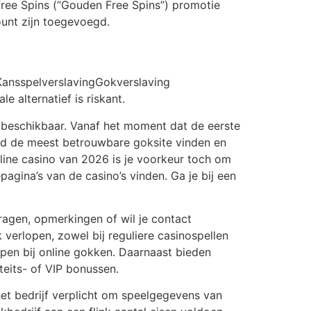
Free Spins (“Gouden Free Spins”) promotie
unt zijn toegevoegd.
nKansspelverslavingGokverslaving
 alternatief is riskant.
 beschikbaar. Vanaf het moment dat de eerste
eerd de meest betrouwbare goksite vinden en
nline casino van 2026 is je voorkeur toch om
agina’s van de casino’s vinden. Ga je bij een
vragen, opmerkingen of wil je contact
 verlopen, zowel bij reguliere casinospellen
 lopen bij online gokken. Daarnaast bieden
eits- of VIP bonussen.
het bedrijf verplicht om speelgegevens van