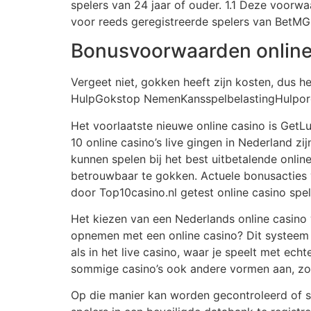
spelers van 24 jaar of ouder. 1.1 Deze voor
voor reeds geregistreerde spelers van BetMG
Bonusvoorwaarden online 
Vergeet niet, gokken heeft zijn kosten, dus 
HulpGokstop NemenKansspelbelastingHulporganis
Het voorlaatste nieuwe online casino is Get
10 online casino’s live gingen in Nederland z
kunnen spelen bij het best uitbetalende onlin
betrouwbaar te gokken. Actuele bonusacties v
door Top10casino.nl getest online casino spe
Het kiezen van een Nederlands online casino wa
opnemen met een online casino? Dit systeem ga
als in het live casino, waar je speelt met echt
sommige casino’s ook andere vormen aan, zoal
Op die manier kan worden gecontroleerd of sp