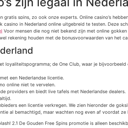
’s zijn legaal in Neder
en gratis spins, zo ook onze experts. Online casino’s heb
Home
About Us
Products
Clients
Certificatio
 casino in Nederland online uitgebreid te testen. Deze scha
nl
Voor mensen die nog niet bekend zijn met online gokken i
je wel rekening houden met de bonusvoorwaarden van het ca
ederland
et loyaliteitspogramma; de One Club, waar je bijvoorbeeld o
 met een Nederlandse licentie.
o online niet te vervelen.
nde providers en biedt live tafels met Nederlandse dealers.
ltijd.
bieders een licentie verkregen. We zien hieronder de goks
ntie al bemachtigd, maar wachten nog even af voordat ze
Splash! 2.1 De Gouden Free Spins promotie is alleen besch