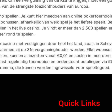
eren. Om een vergunning van de Ksa te krijgen, moet een gok
n van de strengste toezichthouders van Europa.
o spellen. Je kunt hier meedoen aan online pokertoernooien 
onussen, afhankelijk van welk spel je het liefste speelt. Be
llen in het live casino. Je vindt er meer dan 2.500 spelle
er rond te spelen.
ek casino met vestigingen door heel het land, zoals in Schev
waarmee zij de 31e vergunninghouder werden. Elke woensdag
elers kunnen al inzetten vanaf €0,01 en spelen in meerdere
aast regelmatig toernooien en ondersteunt betalingen via i
gramma, die kunnen worden ingewisseld voor speeltegoed.
Quick Links