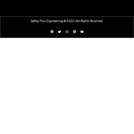
Safety Plus Engineering ©-2022 | All Rights Reserved.