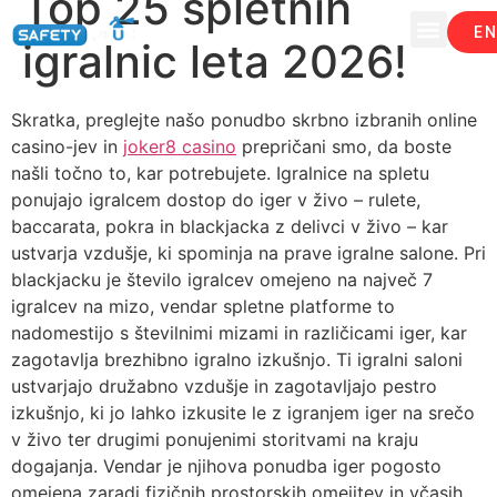
Top 25 spletnih
EN
igralnic leta 2026!
Skratka, preglejte našo ponudbo skrbno izbranih online
casino-jev in
joker8 casino
prepričani smo, da boste
našli točno to, kar potrebujete. Igralnice na spletu
ponujajo igralcem dostop do iger v živo – rulete,
baccarata, pokra in blackjacka z delivci v živo – kar
ustvarja vzdušje, ki spominja na prave igralne salone. Pri
blackjacku je število igralcev omejeno na največ 7
igralcev na mizo, vendar spletne platforme to
nadomestijo s številnimi mizami in različicami iger, kar
zagotavlja brezhibno igralno izkušnjo. Ti igralni saloni
ustvarjajo družabno vzdušje in zagotavljajo pestro
izkušnjo, ki jo lahko izkusite le z igranjem iger na srečo
v živo ter drugimi ponujenimi storitvami na kraju
dogajanja. Vendar je njihova ponudba iger pogosto
omejena zaradi fizičnih prostorskih omejitev in včasih