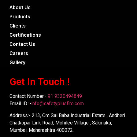
About Us
Products
Clients
Certifications
Contact Us
Careers
Gallery
Get In Touch !
Contact Number:-
91 9320494849
Email ID :-
info@safetyplusfire.com
Address:- 213, Om Sai Baba Industrial Estate , Andheri
Ghatkopar Link Road, Mohilee Village , Sakinaka,
Mumbai, Maharashtra 400072.