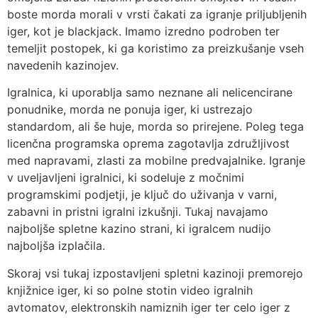
boste morda morali v vrsti čakati za igranje priljubljenih
iger, kot je blackjack. Imamo izredno podroben ter
temeljit postopek, ki ga koristimo za preizkušanje vseh
navedenih kazinojev.
Igralnica, ki uporablja samo neznane ali nelicencirane
ponudnike, morda ne ponuja iger, ki ustrezajo
standardom, ali še huje, morda so prirejene. Poleg tega
licenčna programska oprema zagotavlja združljivost
med napravami, zlasti za mobilne predvajalnike. Igranje
v uveljavljeni igralnici, ki sodeluje z močnimi
programskimi podjetji, je ključ do uživanja v varni,
zabavni in pristni igralni izkušnji. Tukaj navajamo
najboljše spletne kazino strani, ki igralcem nudijo
najboljša izplačila.
Skoraj vsi tukaj izpostavljeni spletni kazinoji premorejo
knjižnice iger, ki so polne stotin video igralnih
avtomatov, elektronskih namiznih iger ter celo iger z