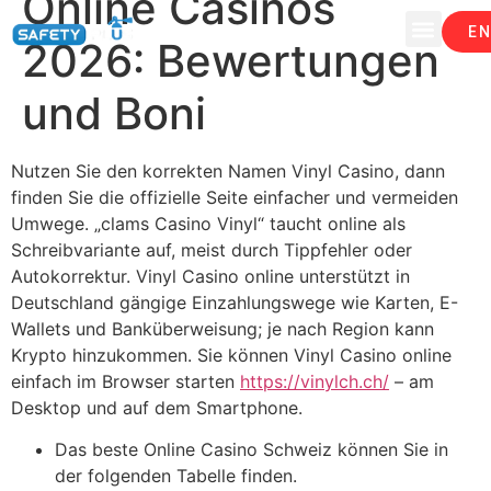
Online Casinos
EN
2026: Bewertungen
und Boni
Nutzen Sie den korrekten Namen Vinyl Casino, dann
finden Sie die offizielle Seite einfacher und vermeiden
Umwege. „clams Casino Vinyl“ taucht online als
Schreibvariante auf, meist durch Tippfehler oder
Autokorrektur. Vinyl Casino online unterstützt in
Deutschland gängige Einzahlungswege wie Karten, E-
Wallets und Banküberweisung; je nach Region kann
Krypto hinzukommen. Sie können Vinyl Casino online
einfach im Browser starten
https://vinylch.ch/
– am
Desktop und auf dem Smartphone.
Das beste Online Casino Schweiz können Sie in
der folgenden Tabelle finden.