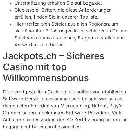
Unterstützung erhalten Sie auf bzga.de.
Glücksspiel-Seiten, die diese Anforderungen
erfüllen, finden Sie in unserer Topliste.
Hier treffen sich Spieler aus allen Regionen, um
sich über ihre Erfahrungen in verschiedenen Online
Spielbanken auszutauschen, Fragen zu stellen und
Antworten zu erhalten.
Jackpots.ch – Sicheres
Casino mit top
Willkommensbonus
Die bereitgestellten Casinospiele sollten von etablierten
Software-Herstellern stammen, wie beispielsweise aus
den Spieleschmieden von Microgaming, NetEnt, Play’n
Go oder anderen bekannten Software-Providern. Viele
Anbieter streben zudem die ISO Zertifizierung an, um ihr
Engagement für ein professionelles